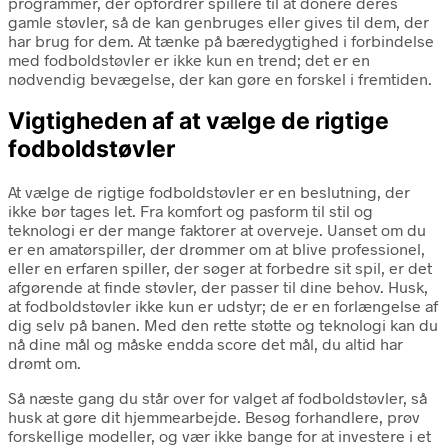
programmer, der opfordrer spillere til at donere deres
gamle støvler, så de kan genbruges eller gives til dem, der
har brug for dem. At tænke på bæredygtighed i forbindelse
med fodboldstøvler er ikke kun en trend; det er en
nødvendig bevægelse, der kan gøre en forskel i fremtiden.
Vigtigheden af at vælge de rigtige
fodboldstøvler
At vælge de rigtige fodboldstøvler er en beslutning, der
ikke bør tages let. Fra komfort og pasform til stil og
teknologi er der mange faktorer at overveje. Uanset om du
er en amatørspiller, der drømmer om at blive professionel,
eller en erfaren spiller, der søger at forbedre sit spil, er det
afgørende at finde støvler, der passer til dine behov. Husk,
at fodboldstøvler ikke kun er udstyr; de er en forlængelse af
dig selv på banen. Med den rette støtte og teknologi kan du
nå dine mål og måske endda score det mål, du altid har
drømt om.
Så næste gang du står over for valget af fodboldstøvler, så
husk at gøre dit hjemmearbejde. Besøg forhandlere, prøv
forskellige modeller, og vær ikke bange for at investere i et