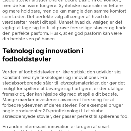
men de kan være tungere. Syntetiske materialer er lettere
og mere holdbare, men de kan mangle den samme komfort
som læder. Det perfekte valg afhænger af, hvad du
værdsætter mest i dit spil. Uanset hvad du vælger, er det
vigtigt at tage sig tid til at prøve forskellige støvler og finde
den perfekte pasform. Husk, at en god pasform kan være
din bedste ven på banen.
Teknologi og innovation i
fodboldstøvler
Verden af fodboldstøvler er ikke statisk; den udvikler sig
konstant med nye teknologier og innovationer. Fra
stødabsorberende såler til letvægtsmaterialer, der gør det
muligt for spillere at bevæge sig hurtigere, er der utallige
fremskridt, der kan hjælpe dig med at spille dit bedste.
Mange mærker investerer i avanceret forskning for at
forbedre ydeevnen af deres støvler. For eksempel bruger
nogle producenter 3D-printteknologi til at skabe
skræddersyede støvler, der passer perfekt til spillerens fod.
En anden interessant innovation er brugen af smart