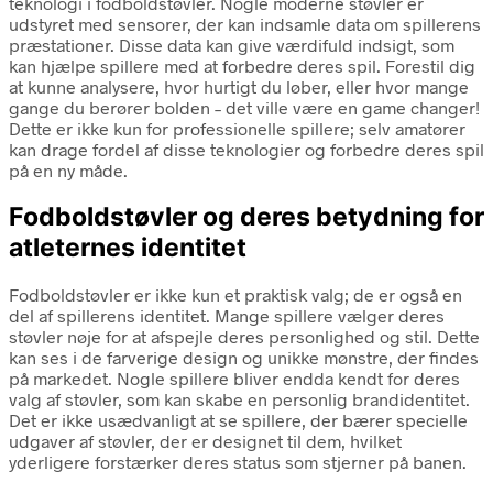
teknologi i fodboldstøvler. Nogle moderne støvler er
udstyret med sensorer, der kan indsamle data om spillerens
præstationer. Disse data kan give værdifuld indsigt, som
kan hjælpe spillere med at forbedre deres spil. Forestil dig
at kunne analysere, hvor hurtigt du løber, eller hvor mange
gange du berører bolden – det ville være en game changer!
Dette er ikke kun for professionelle spillere; selv amatører
kan drage fordel af disse teknologier og forbedre deres spil
på en ny måde.
Fodboldstøvler og deres betydning for
atleternes identitet
Fodboldstøvler er ikke kun et praktisk valg; de er også en
del af spillerens identitet. Mange spillere vælger deres
støvler nøje for at afspejle deres personlighed og stil. Dette
kan ses i de farverige design og unikke mønstre, der findes
på markedet. Nogle spillere bliver endda kendt for deres
valg af støvler, som kan skabe en personlig brandidentitet.
Det er ikke usædvanligt at se spillere, der bærer specielle
udgaver af støvler, der er designet til dem, hvilket
yderligere forstærker deres status som stjerner på banen.