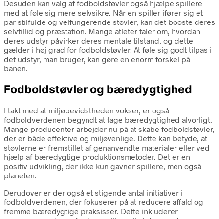
Desuden kan valg af fodboldstøvler også hjælpe spillere
med at føle sig mere selvsikre. Når en spiller ifører sig et
par stilfulde og velfungerende støvler, kan det booste deres
selvtillid og præstation. Mange atleter taler om, hvordan
deres udstyr påvirker deres mentale tilstand, og dette
gælder i høj grad for fodboldstøvler. At føle sig godt tilpas i
det udstyr, man bruger, kan gøre en enorm forskel på
banen.
Fodboldstøvler og bæredygtighed
I takt med at miljøbevidstheden vokser, er også
fodboldverdenen begyndt at tage bæredygtighed alvorligt.
Mange producenter arbejder nu på at skabe fodboldstøvler,
der er både effektive og miljøvenlige. Dette kan betyde, at
støvlerne er fremstillet af genanvendte materialer eller ved
hjælp af bæredygtige produktionsmetoder. Det er en
positiv udvikling, der ikke kun gavner spillere, men også
planeten.
Derudover er der også et stigende antal initiativer i
fodboldverdenen, der fokuserer på at reducere affald og
fremme bæredygtige praksisser. Dette inkluderer