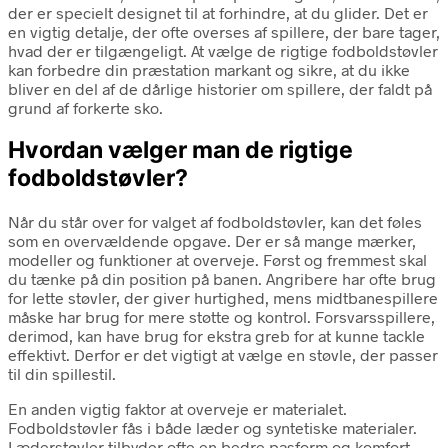
der er specielt designet til at forhindre, at du glider. Det er
en vigtig detalje, der ofte overses af spillere, der bare tager,
hvad der er tilgængeligt. At vælge de rigtige fodboldstøvler
kan forbedre din præstation markant og sikre, at du ikke
bliver en del af de dårlige historier om spillere, der faldt på
grund af forkerte sko.
Hvordan vælger man de rigtige
fodboldstøvler?
Når du står over for valget af fodboldstøvler, kan det føles
som en overvældende opgave. Der er så mange mærker,
modeller og funktioner at overveje. Først og fremmest skal
du tænke på din position på banen. Angribere har ofte brug
for lette støvler, der giver hurtighed, mens midtbanespillere
måske har brug for mere støtte og kontrol. Forsvarsspillere,
derimod, kan have brug for ekstra greb for at kunne tackle
effektivt. Derfor er det vigtigt at vælge en støvle, der passer
til din spillestil.
En anden vigtig faktor at overveje er materialet.
Fodboldstøvler fås i både læder og syntetiske materialer.
Læderstøvler tilbyder ofte en bedre pasform og komfort,