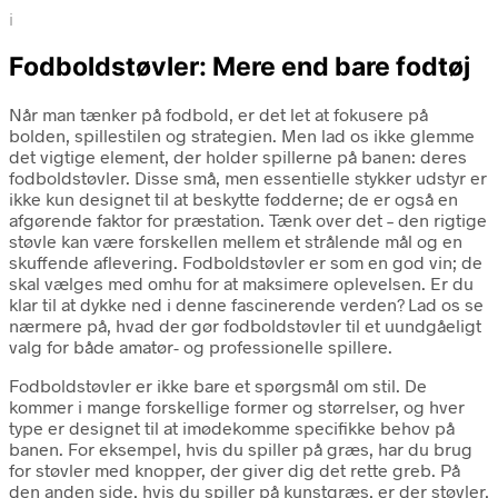
i
Fodboldstøvler: Mere end bare fodtøj
Når man tænker på fodbold, er det let at fokusere på
bolden, spillestilen og strategien. Men lad os ikke glemme
det vigtige element, der holder spillerne på banen: deres
fodboldstøvler. Disse små, men essentielle stykker udstyr er
ikke kun designet til at beskytte fødderne; de er også en
afgørende faktor for præstation. Tænk over det – den rigtige
støvle kan være forskellen mellem et strålende mål og en
skuffende aflevering. Fodboldstøvler er som en god vin; de
skal vælges med omhu for at maksimere oplevelsen. Er du
klar til at dykke ned i denne fascinerende verden? Lad os se
nærmere på, hvad der gør fodboldstøvler til et uundgåeligt
valg for både amatør- og professionelle spillere.
Fodboldstøvler er ikke bare et spørgsmål om stil. De
kommer i mange forskellige former og størrelser, og hver
type er designet til at imødekomme specifikke behov på
banen. For eksempel, hvis du spiller på græs, har du brug
for støvler med knopper, der giver dig det rette greb. På
den anden side, hvis du spiller på kunstgræs, er der støvler,