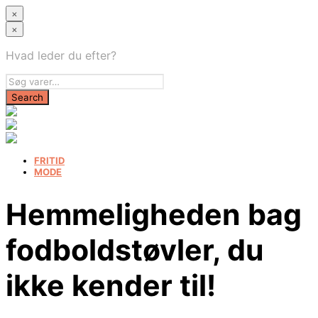
×
×
Hvad leder du efter?
FRITID
MODE
Hemmeligheden bag
fodboldstøvler, du
ikke kender til!