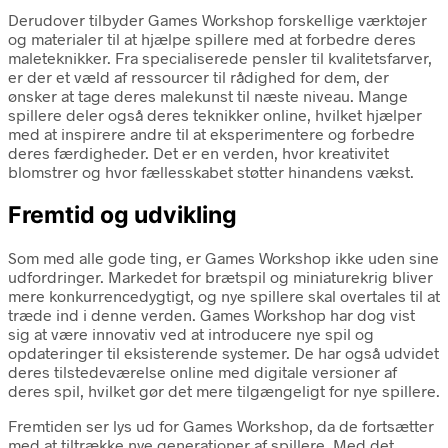
Derudover tilbyder Games Workshop forskellige værktøjer
og materialer til at hjælpe spillere med at forbedre deres
maleteknikker. Fra specialiserede pensler til kvalitetsfarver,
er der et væld af ressourcer til rådighed for dem, der
ønsker at tage deres malekunst til næste niveau. Mange
spillere deler også deres teknikker online, hvilket hjælper
med at inspirere andre til at eksperimentere og forbedre
deres færdigheder. Det er en verden, hvor kreativitet
blomstrer og hvor fællesskabet støtter hinandens vækst.
Fremtid og udvikling
Som med alle gode ting, er Games Workshop ikke uden sine
udfordringer. Markedet for brætspil og miniaturekrig bliver
mere konkurrencedygtigt, og nye spillere skal overtales til at
træde ind i denne verden. Games Workshop har dog vist
sig at være innovativ ved at introducere nye spil og
opdateringer til eksisterende systemer. De har også udvidet
deres tilstedeværelse online med digitale versioner af
deres spil, hvilket gør det mere tilgængeligt for nye spillere.
Fremtiden ser lys ud for Games Workshop, da de fortsætter
med at tiltrække nye generationer af spillere. Med det