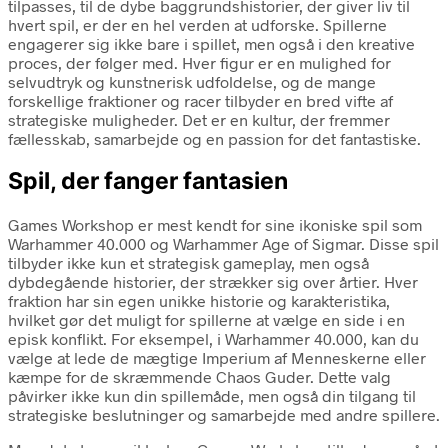
tilpasses, til de dybe baggrundshistorier, der giver liv til
hvert spil, er der en hel verden at udforske. Spillerne
engagerer sig ikke bare i spillet, men også i den kreative
proces, der følger med. Hver figur er en mulighed for
selvudtryk og kunstnerisk udfoldelse, og de mange
forskellige fraktioner og racer tilbyder en bred vifte af
strategiske muligheder. Det er en kultur, der fremmer
fællesskab, samarbejde og en passion for det fantastiske.
Spil, der fanger fantasien
Games Workshop er mest kendt for sine ikoniske spil som
Warhammer 40.000 og Warhammer Age of Sigmar. Disse spil
tilbyder ikke kun et strategisk gameplay, men også
dybdegående historier, der strækker sig over årtier. Hver
fraktion har sin egen unikke historie og karakteristika,
hvilket gør det muligt for spillerne at vælge en side i en
episk konflikt. For eksempel, i Warhammer 40.000, kan du
vælge at lede de mægtige Imperium af Menneskerne eller
kæmpe for de skræmmende Chaos Guder. Dette valg
påvirker ikke kun din spillemåde, men også din tilgang til
strategiske beslutninger og samarbejde med andre spillere.