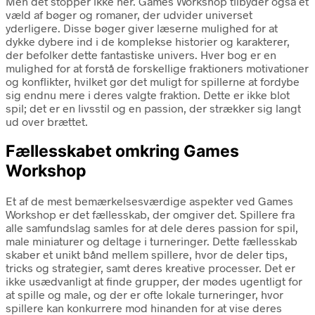
Men det stopper ikke her. Games Workshop tilbyder også et
væld af bøger og romaner, der udvider universet
yderligere. Disse bøger giver læserne mulighed for at
dykke dybere ind i de komplekse historier og karakterer,
der befolker dette fantastiske univers. Hver bog er en
mulighed for at forstå de forskellige fraktioners motivationer
og konflikter, hvilket gør det muligt for spillerne at fordybe
sig endnu mere i deres valgte fraktion. Dette er ikke blot
spil; det er en livsstil og en passion, der strækker sig langt
ud over brættet.
Fællesskabet omkring Games
Workshop
Et af de mest bemærkelsesværdige aspekter ved Games
Workshop er det fællesskab, der omgiver det. Spillere fra
alle samfundslag samles for at dele deres passion for spil,
male miniaturer og deltage i turneringer. Dette fællesskab
skaber et unikt bånd mellem spillere, hvor de deler tips,
tricks og strategier, samt deres kreative processer. Det er
ikke usædvanligt at finde grupper, der mødes ugentligt for
at spille og male, og der er ofte lokale turneringer, hvor
spillere kan konkurrere mod hinanden for at vise deres