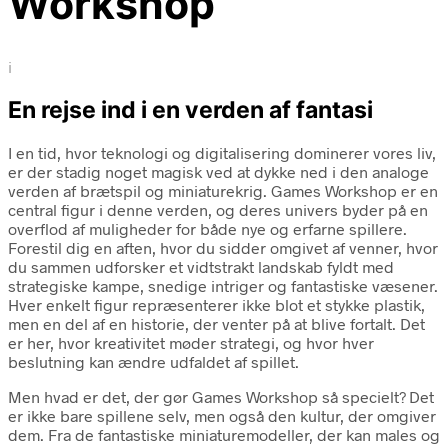
Workshop
i
En rejse ind i en verden af fantasi
I en tid, hvor teknologi og digitalisering dominerer vores liv,
er der stadig noget magisk ved at dykke ned i den analoge
verden af brætspil og miniaturekrig. Games Workshop er en
central figur i denne verden, og deres univers byder på en
overflod af muligheder for både nye og erfarne spillere.
Forestil dig en aften, hvor du sidder omgivet af venner, hvor
du sammen udforsker et vidtstrakt landskab fyldt med
strategiske kampe, snedige intriger og fantastiske væsener.
Hver enkelt figur repræsenterer ikke blot et stykke plastik,
men en del af en historie, der venter på at blive fortalt. Det
er her, hvor kreativitet møder strategi, og hvor hver
beslutning kan ændre udfaldet af spillet.
Men hvad er det, der gør Games Workshop så specielt? Det
er ikke bare spillene selv, men også den kultur, der omgiver
dem. Fra de fantastiske miniaturemodeller, der kan males og