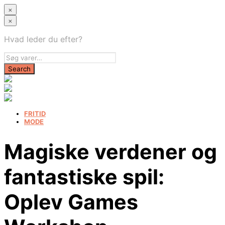
×
×
Hvad leder du efter?
FRITID
MODE
Magiske verdener og
fantastiske spil:
Oplev Games