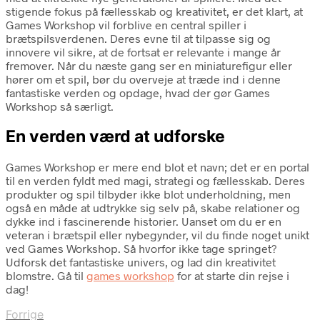
stigende fokus på fællesskab og kreativitet, er det klart, at
Games Workshop vil forblive en central spiller i
brætspilsverdenen. Deres evne til at tilpasse sig og
innovere vil sikre, at de fortsat er relevante i mange år
fremover. Når du næste gang ser en miniaturefigur eller
hører om et spil, bør du overveje at træde ind i denne
fantastiske verden og opdage, hvad der gør Games
Workshop så særligt.
En verden værd at udforske
Games Workshop er mere end blot et navn; det er en portal
til en verden fyldt med magi, strategi og fællesskab. Deres
produkter og spil tilbyder ikke blot underholdning, men
også en måde at udtrykke sig selv på, skabe relationer og
dykke ind i fascinerende historier. Uanset om du er en
veteran i brætspil eller nybegynder, vil du finde noget unikt
ved Games Workshop. Så hvorfor ikke tage springet?
Udforsk det fantastiske univers, og lad din kreativitet
blomstre. Gå til
games workshop
for at starte din rejse i
dag!
Forrige