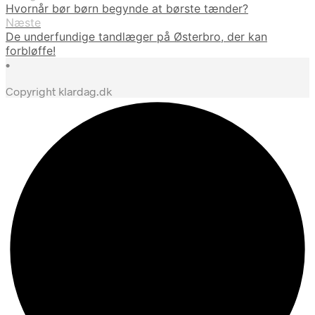
Hvornår bør børn begynde at børste tænder?
Næste
De underfundige tandlæger på Østerbro, der kan
forbløffe!
•
Copyright klardag.dk